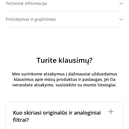
Techninė informacija
Pristatymas ir grąžinimas
Turite klausimų?
Mes surinkome atsakymus į dažniausiai užduodamus
klausimus apie mūsų produktus ir paslaugas. Jei čia
nerandate atsakymo, susisiekite su mumis tiesiogiai.
Kuo skiriasi originalūs ir analoginiai
filtrai?