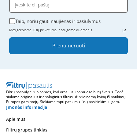
Taip, noriu gauti naujienas ir pasiūlymus
Mes gerbiame jūsų privatumą ir saugome duomenis
Prenumeruoti
Filtrų pasaulyje rūpinamės, kad oras jūsų namuose būtų švarus. Todėl
siūlome originalius ir analoginius filtrus už prieinamą kainą iš patikimų
Europos gamintojų. Siekiame tapti patikimu jūsų pasirinkimu ilgam.
Įmonės informacija
Apie mus
Filtrų grupės tinklas