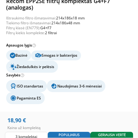
Recom EPP2SE filtrų komplektas G4+F7
(analogas)
Ištraukimo filtro išmatavimai:
214x186x18 mm
Tiekimo filtro išmatavimai:
214x186x48 mm
Filtrų klasė (EN779):
G4+F7
Filtrų kiekis komplekte:
2 filtrai
Apsaugos lygis
Bazinė
Smogas ir bakterijos
Žiedadulkės ir pelėsis
Savybės
ISO standartas
Naudojimas 3-6 mėnesiai
Pagaminta ES
18,90
€
Kaina už komplektą
POPULIARUS
GERIAUSIA VERTĖ
3 komplektai