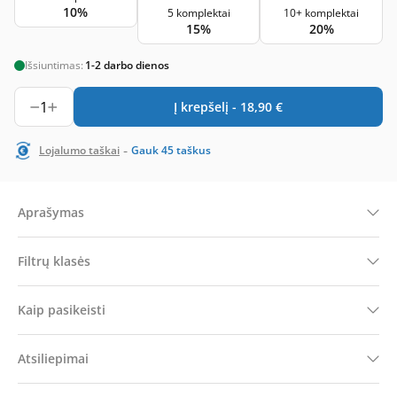
10%
5 komplektai
10+ komplektai
15%
20%
Išsiuntimas:
1-2 darbo dienos
1
Į krepšelį -
18,90
€
-
Lojalumo taškai
Gauk
45
taškus
Aprašymas
Filtrų klasės
Kaip pasikeisti
Atsiliepimai