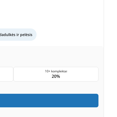
dadulkės ir pelėsis
10+ komplektai
20%