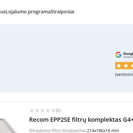
mus
Lojalumo programa
Straipsniai
Įvertinin
(0)
Recom EPP2SE filtrų komplektas G4+
Ištraukimo filtro išmatavimai:
214x186x18 mm