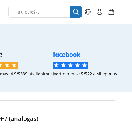
imas:
4.9/5
339
atsiliepimus
Įvertininimas:
5/5
22
atsiliepimus
F7 (analogas)