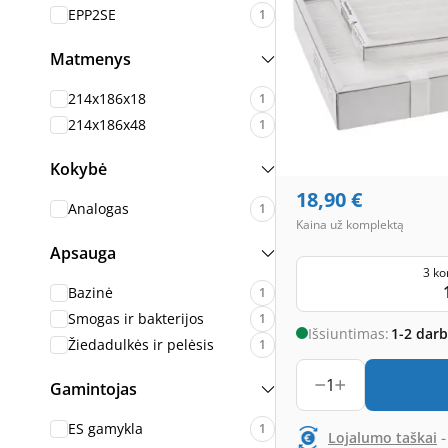
EPP2SE
1
Matmenys
214x186x18
1
214x186x48
1
Kokybė
18,90
€
Analogas
1
Kaina už komplektą
Apsauga
3 ko
Bazinė
1
Smogas ir bakterijos
1
Išsiuntimas:
1-2 dar
Žiedadulkės ir pelėsis
1
1
Gamintojas
ES gamykla
1
Lojalumo taškai