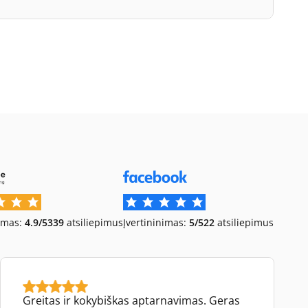
imas:
4.9/5
339
atsiliepimus
Įvertininimas:
5/5
22
atsiliepimus
Greitas ir kokybiškas aptarnavimas. Geras