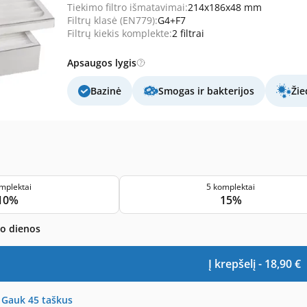
Tiekimo filtro išmatavimai:
214x186x48 mm
Filtrų klasė (EN779):
G4+F7
Filtrų kiekis komplekte:
2 filtrai
Apsaugos lygis
Bazinė
Smogas ir bakterijos
Žie
mplektai
5 komplektai
10%
15%
bo dienos
Į krepšelį -
18,90
€
-
Gauk
45
taškus