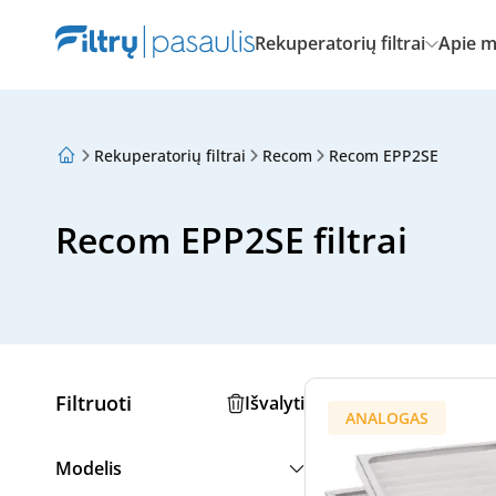
Rekuperatorių filtrai
Apie 
Rekuperatorių filtrai
Recom
Recom EPP2SE
Apie mus
Lojalumo programa
Straipsniai
Recom EPP2SE filtrai
Filtruoti
Išvalyti
ANALOGAS
Modelis