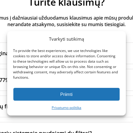
Turite klausimų?
s į dažniausiai užduodamus klausimus apie mūsų produktus
nerandate atsakymo, susisiekite su mumis tiesiogiai.
Tvarkyti sutikimą
To provide the best experiences, we use technologies like
inalūs ir analoginiai filtrai?
cookies to store and/or access device information. Consenting
to these technologies will allow us to process data such as
browsing behavior or unique IDs on this site. Not consenting or
atoriaus filtrai
yra pagaminti originalaus prekės ženklo vėd
withdrawing consent, may adversely affect certain features and
functions.
ltrų per sertifikuotus gamybos partnerius. Jie laikosi konkre
779 ir ISO 16890 filtrų klasės?
imo standartų.
Priimti
s
gamina patikimi nepriklausomi gamintojai, atitinkantys gri
 yra du skirtingi oro filtrų klasifikavimo standartai. Nors jų p
 glaudžiai bendradarbiaujame su savo gamybos partneriais 
fektyviai filtras pašalina daleles iš oro, juose naudojami ski
 filtrai gali padėti nuo alergijos?
Privatumo politika
kad užtikrintume tikslų pritaikymą ir patikimą veikimą. Kada
inimų sistemos.
u prekės ženklu, analoginiai filtrai dažnai yra pigesni – siūlo
ybės.
pasenęs) naudojamos tokios kategorijos kaip G4, M5, F7 ir t.
kštesnės klasės filtrus (pvz., F7 arba ePM1 klasės filtrus) g
filtrai klasifikuojami pagal jų veiksmingumą sulaikant tam tikr
, tokių kaip žiedadulkės, dulkių erkutės ir naminių gyvūnų pl
orių sistemoje naudojami du filtrai?