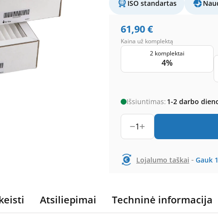
ISO standartas
Naud
61,90
€
Kaina už komplektą
2 komplektai
4%
Išsiuntimas:
1-2 darbo dien
1
-
Lojalumo taškai
Gauk
keisti
Atsiliepimai
Techninė informacija