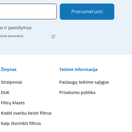
Prenumeruoti
as ir pasiūlymus
ugome duomenis
Žinynas
Teisinė informacija
Straipsniai
Paslaugų teikimo sąlygos
DUK
Privatumo politika
Filtrų klasės
Kodėl svarbu keisti filtrus
Kaip išsirinkti filtrus