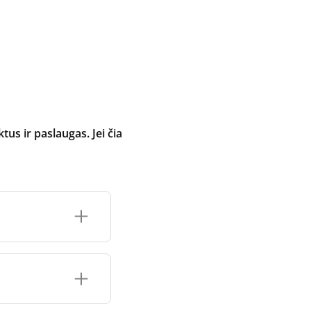
 ir paslaugas. Jei čia
inimo įrenginio
čių prekės ženklo