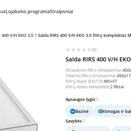
mus
Lojalumo programa
Straipsniai
S 400 V/H EKO 3.0
Salda RIRS 400 V/H EKO 3.0 filtrų komplektas M
(0)
Salda RIRS 400 V/H EKO 
Ištraukimo filtro išmatavimai:
450
Tiekimo filtro išmatavimai:
450x1
Filtrų klasė (EN779):
M5+F7
Filtrų kiekis komplekte:
2 filtrai
Apsaugos lygis
Bazinė
Smogas ir bak
Savybės