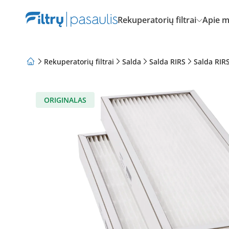
Rekuperatorių filtrai
Apie 
Rekuperatorių filtrai
Salda
Salda RIRS
Salda RIR
Apie mus
Lojalumo programa
Straipsniai
ORIGINALAS