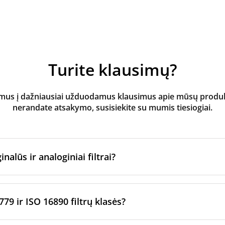
Turite klausimų?
s į dažniausiai užduodamus klausimus apie mūsų produktus
nerandate atsakymo, susisiekite su mumis tiesiogiai.
inalūs ir analoginiai filtrai?
atoriaus filtrai
yra pagaminti originalaus prekės ženklo vėd
ltrų per sertifikuotus gamybos partnerius. Jie laikosi konkre
779 ir ISO 16890 filtrų klasės?
imo standartų.