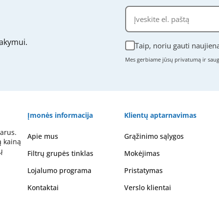
akymui.
Taip, noriu gauti naujien
Mes gerbiame jūsų privatumą ir sa
Įmonės informacija
Klientų aptarnavimas
arus.
Apie mus
Grąžinimo sąlygos
ą kainą
ų
Filtrų grupės tinklas
Mokėjimas
Lojalumo programa
Pristatymas
Kontaktai
Verslo klientai