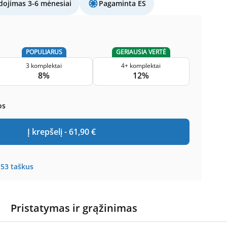
ojimas 3-6 mėnesiai
Pagaminta ES
POPULIARUS
GERIAUSIA VERTĖ
3 komplektai
4+ komplektai
8%
12%
os
Į krepšelį -
61,90
€
153
taškus
Pristatymas ir grąžinimas