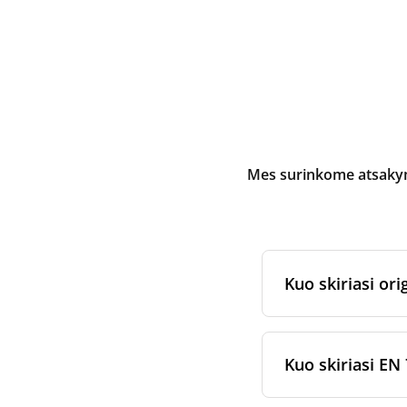
Mes surinkome atsakymu
Kuo skiriasi orig
Originalūs
rekuper
arba jam skirtų fi
Kuo skiriasi EN 
gamybos ir pakav