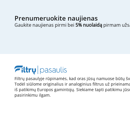
Prenumeruokite naujienas
Gaukite naujienas pirmi bei
5% nuolaidą
pirmam užs
Filtrų pasaulyje rūpinamės, kad oras jūsų namuose būtų šv
Todėl siūlome originalius ir analoginius filtrus už prieinam
iš patikimų Europos gamintojų. Siekiame tapti patikimu jūs
pasirinkimu ilgam.