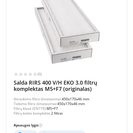
(0)
Salda RIRS 400 V/H EKO 3.0 filtrų
komplektas M5+F7 (originalas)
Ištraukimo filtro išmatavimai:
450x170x46 mm
Tiekimo filtro išmatavimai:
450x170x46 mm
Filtrų klasė (EN779):
M5+F7
Filtrų kiekis komplekte:
2 filtrai
Apsaugos lygis