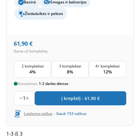
Bazinė
Smogas ir bakterijos
Žiedadulkės ir pelėsis
61,90
€
Kaina už komplektą
2 komplektai
3 komplektai
4+ komplektai
4%
8%
12%
Išsiuntimas:
1-2 darbo dienos
1
Į krepšelį -
61,90
€
-
Lojalumo taškai
Gauk
153
taškus
1-3 iš 3