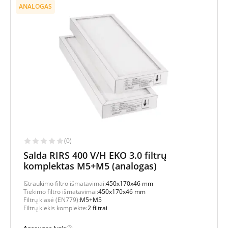
ANALOGAS
(0)
Salda RIRS 400 V/H EKO 3.0 filtrų
komplektas M5+M5 (analogas)
Ištraukimo filtro išmatavimai:
450x170x46 mm
Tiekimo filtro išmatavimai:
450x170x46 mm
Filtrų klasė (EN779):
M5+M5
Filtrų kiekis komplekte:
2 filtrai