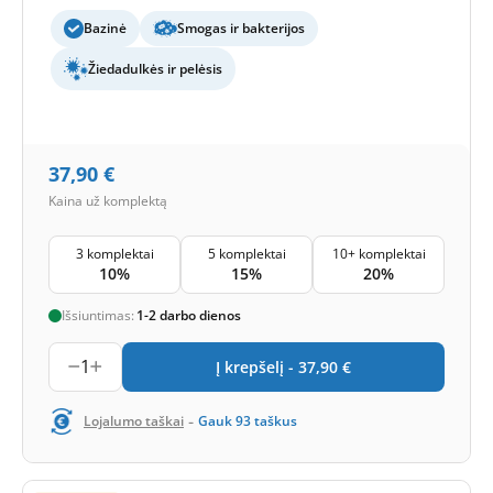
Bazinė
Smogas ir bakterijos
Žiedadulkės ir pelėsis
37,90
€
Kaina už komplektą
3 komplektai
5 komplektai
10+ komplektai
10%
15%
20%
Išsiuntimas:
1-2 darbo dienos
1
Į krepšelį -
37,90
€
-
Lojalumo taškai
Gauk
93
taškus