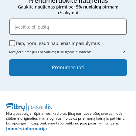
Prenumeruokite naujienas
Gaukite naujienas pirmi bei
5% nuolaidą
pirmam
užsakymui.
Taip, noriu gauti naujienas ir pasiūlymus
Mes gerbiame jūsų privatumą ir saugome duomenis
Prenumeruoti
Filtrų pasaulyje rūpinamės, kad oras jūsų namuose būtų švarus. Todėl
siūlome originalius ir analoginius filtrus už prieinamą kainą iš patikimų
Europos gamintojų. Siekiame tapti patikimu jūsų pasirinkimu ilgam.
Įmonės informacija