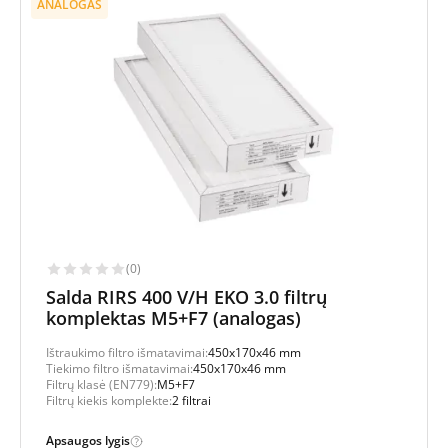
ANALOGAS
(0)
Salda RIRS 400 V/H EKO 3.0 filtrų
komplektas M5+F7 (analogas)
Ištraukimo filtro išmatavimai:
450x170x46 mm
Tiekimo filtro išmatavimai:
450x170x46 mm
Filtrų klasė (EN779):
M5+F7
Filtrų kiekis komplekte:
2 filtrai
Apsaugos lygis