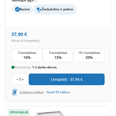
Apsaugos lygis
Bazinė
Žiedadulkės ir pelėsis
37,90
€
Kaina už komplektą
3 komplektai
5 komplektai
10+ komplektai
10%
15%
20%
Išsiuntimas:
1-2 darbo dienos
1
Į krepšelį -
37,90
€
-
Lojalumo taškai
Gauk
93
taškus
ORIGINALAS