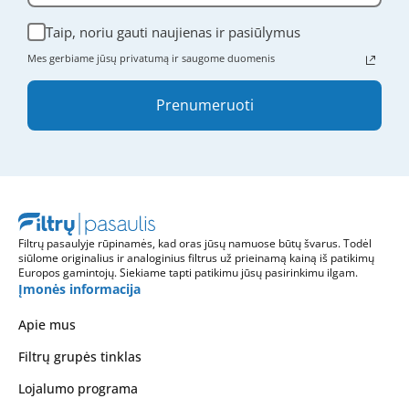
Taip, noriu gauti naujienas ir pasiūlymus
Mes gerbiame jūsų privatumą ir saugome duomenis
Prenumeruoti
Filtrų pasaulyje rūpinamės, kad oras jūsų namuose būtų švarus. Todėl
siūlome originalius ir analoginius filtrus už prieinamą kainą iš patikimų
Europos gamintojų. Siekiame tapti patikimu jūsų pasirinkimu ilgam.
Įmonės informacija
Apie mus
Filtrų grupės tinklas
Lojalumo programa