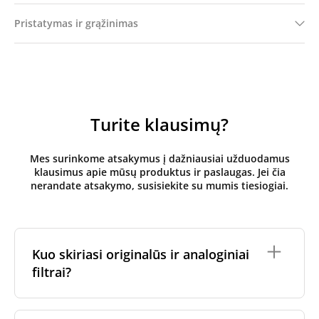
Pristatymas ir grąžinimas
Turite klausimų?
Mes surinkome atsakymus į dažniausiai užduodamus
klausimus apie mūsų produktus ir paslaugas. Jei čia
nerandate atsakymo, susisiekite su mumis tiesiogiai.
Kuo skiriasi originalūs ir analoginiai
filtrai?
Originalūs
rekuperatoriaus filtrai
yra pagaminti