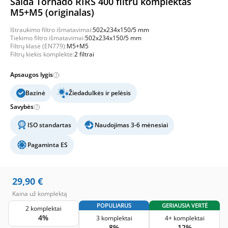
Salda Tornado RIRS 400 filtru komplektas
M5+M5 (originalas)
Ištraukimo filtro išmatavimai:
502x234x150/5 mm
Tiekimo filtro išmatavimai:
502x234x150/5 mm
Filtrų klasė (EN779):
M5+M5
Filtrų kiekis komplekte:
2 filtrai
Apsaugos lygis
Bazinė
Žiedadulkės ir pelėsis
Savybės
ISO standartas
Naudojimas 3-6 mėnesiai
Pagaminta ES
29,90
€
Kaina už komplektą
POPULIARUS
GERIAUSIA VERTĖ
2 komplektai
4%
3 komplektai
4+ komplektai
8%
12%