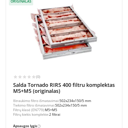
ORIGINALAS
(0)
Salda Tornado RIRS 400 filtru komplektas
M5+M5 (originalas)
Ištraukimo filtro išmatavimai:
502x234x150/5 mm
Tiekimo filtro išmatavimai:
502x234x150/5 mm
Filtrų klasė (EN779):
M5+M5
Filtrų kiekis komplekte:
2 filtrai
Apsaugos lygis