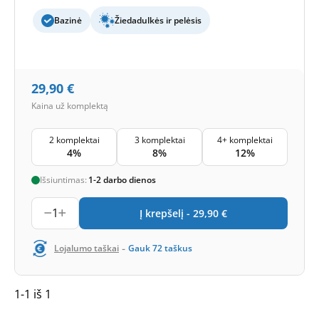
Bazinė
Žiedadulkės ir pelėsis
29,90
€
Kaina už komplektą
2 komplektai
3 komplektai
4+ komplektai
4%
8%
12%
Išsiuntimas:
1-2 darbo dienos
1
Į krepšelį -
29,90
€
-
Lojalumo taškai
Gauk
72
taškus
1-1 iš 1