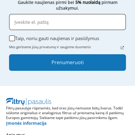
Gaukite naujienas pirmi bei
5% nuolaidą
pirmam
užsakymui.
Taip, noriu gauti naujienas ir pasiūlymus
Mes gerbiame jūsų privatumą ir saugome duomenis
Prenumeruoti
Filtrų pasaulyje rūpinamės, kad oras jūsų namuose būtų švarus. Todėl
siūlome originalius ir analoginius filtrus už prieinamą kainą iš patikimų
Europos gamintojų. Siekiame tapti patikimu jūsų pasirinkimu ilgam.
Įmonės informacija
Apie mus