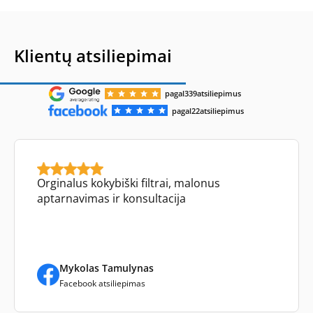
Klientų atsiliepimai
pagal
339
atsiliepimus
pagal
22
atsiliepimus
Orginalus kokybiški filtrai, malonus
aptarnavimas ir konsultacija
Mykolas Tamulynas
Facebook atsiliepimas