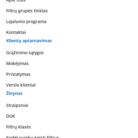
Filtrų grupės tinklas
Lojalumo programa
Kontaktai
Klientų aptarnavimas
Grąžinimo sąlygos
Mokėjimas
Pristatymas
Verslo klientai
Žinynas
Straipsniai
DUK
Filtrų klasės
Kodėl svarbu keisti filtrus