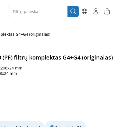
mplektas G4+G4 (originalas)
(PF) filtrų komplektas G4+G4 (originalas)
x208x24 mm
08x24 mm