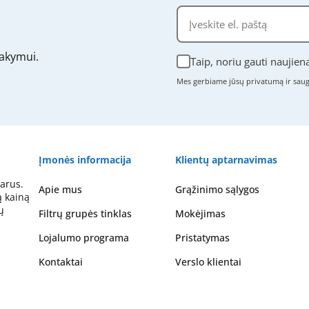
akymui.
Taip, noriu gauti naujien
Mes gerbiame jūsų privatumą ir sa
Įmonės informacija
Klientų aptarnavimas
arus.
Apie mus
Grąžinimo sąlygos
ą kainą
ų
Filtrų grupės tinklas
Mokėjimas
Lojalumo programa
Pristatymas
Kontaktai
Verslo klientai