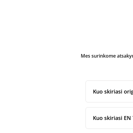
Mes surinkome atsakymu
Kuo skiriasi orig
Originalūs
rekuper
arba jam skirtų fi
Kuo skiriasi EN 
gamybos ir pakav