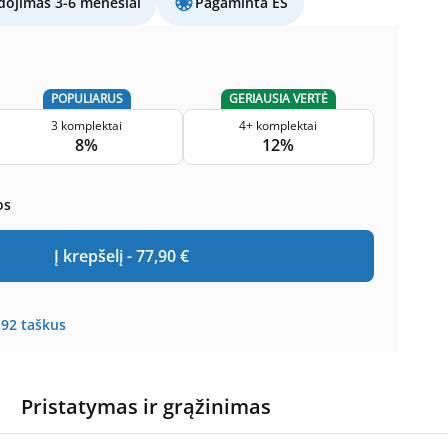
ojimas 3-6 mėnesiai
Pagaminta ES
POPULIARUS
GERIAUSIA VERTĖ
3 komplektai
4+ komplektai
8%
12%
os
Į krepšelį -
77,90
€
192
taškus
Pristatymas ir grąžinimas