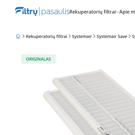
Rekuperatorių filtrai
Apie 
Rekuperatorių filtrai
Systemair
Systemair Save
S
Apie mus
Lojalumo programa
Straipsniai
ORIGINALAS