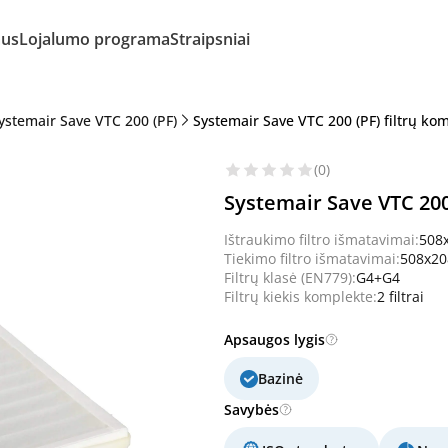
mus
Lojalumo programa
Straipsniai
ystemair Save VTC 200 (PF)
Systemair Save VTC 200 (PF) filtrų ko
(0)
Systemair Save VTC 200 
Ištraukimo filtro išmatavimai:
508
Tiekimo filtro išmatavimai:
508x2
Filtrų klasė (EN779):
G4+G4
Filtrų kiekis komplekte:
2 filtrai
Apsaugos lygis
Bazinė
Savybės