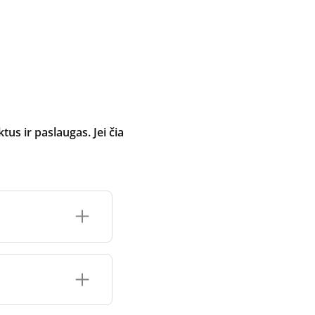
 ir paslaugas. Jei čia
inimo įrenginio
čių prekės ženklo