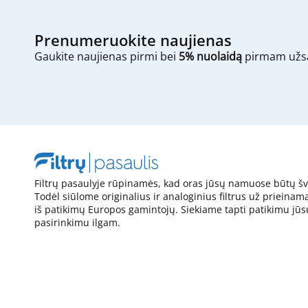
Prenumeruokite naujienas
Gaukite naujienas pirmi bei
5% nuolaidą
pirmam užs
Filtrų pasaulyje rūpinamės, kad oras jūsų namuose būtų šv
Todėl siūlome originalius ir analoginius filtrus už prieinam
iš patikimų Europos gamintojų. Siekiame tapti patikimu jūs
pasirinkimu ilgam.