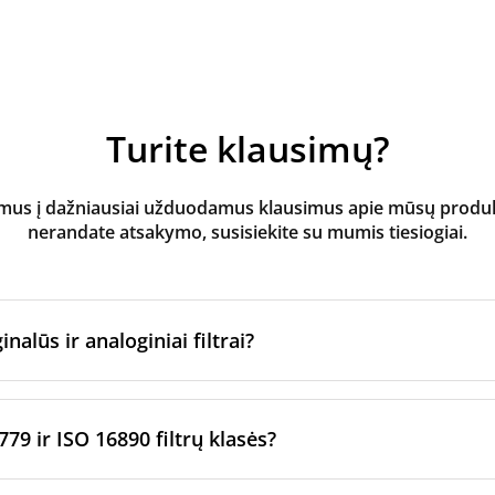
Turite klausimų?
s į dažniausiai užduodamus klausimus apie mūsų produktus
nerandate atsakymo, susisiekite su mumis tiesiogiai.
inalūs ir analoginiai filtrai?
atoriaus filtrai
yra pagaminti originalaus prekės ženklo vėd
ltrų per sertifikuotus gamybos partnerius. Jie laikosi konkre
779 ir ISO 16890 filtrų klasės?
imo standartų.