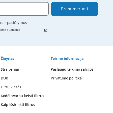
Prenumeruoti
as ir pasiūlymus
ugome duomenis
Žinynas
Teisinė informacija
Straipsniai
Paslaugų teikimo sąlygos
DUK
Privatumo politika
Filtrų klasės
Kodėl svarbu keisti filtrus
Kaip išsirinkti filtrus