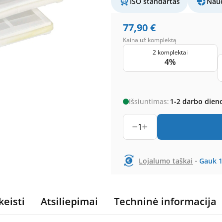
ISO standartas
Naud
77,90
€
Kaina už komplektą
2 komplektai
4%
Išsiuntimas:
1-2 darbo dien
1
-
Lojalumo taškai
Gauk
keisti
Atsiliepimai
Techninė informacija