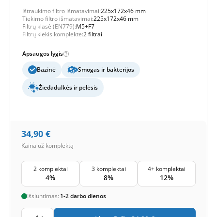
Ištraukimo filtro išmatavimai:
225x172x46 mm
Tiekimo filtro išmatavimai:
225x172x46 mm
Filtrų klasė (EN779):
M5+F7
Filtrų kiekis komplekte:
2 filtrai
Apsaugos lygis
Bazinė
Smogas ir bakterijos
Žiedadulkės ir pelėsis
34,90
€
Kaina už komplektą
2 komplektai
3 komplektai
4+ komplektai
4%
8%
12%
Išsiuntimas:
1-2 darbo dienos