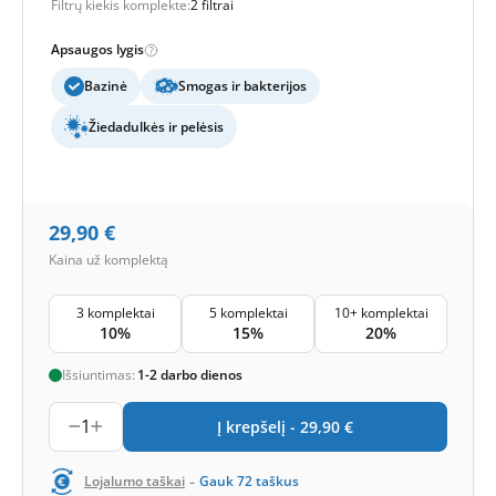
Filtrų kiekis komplekte:
2 filtrai
Apsaugos lygis
Bazinė
Smogas ir bakterijos
Žiedadulkės ir pelėsis
29,90
€
Kaina už komplektą
3 komplektai
5 komplektai
10+ komplektai
10%
15%
20%
Išsiuntimas:
1-2 darbo dienos
1
Į krepšelį -
29,90
€
-
Lojalumo taškai
Gauk
72
taškus