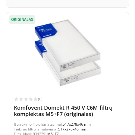
ORIGINALAS
(0)
Komfovent Domekt R 450 V C6M filtrų
komplektas M5+F7 (originalas)
Ištraukimo filtro išmatavimai:
517x278x46 mm
Tiekimo filtro išmatavimai:
517x278x46 mm
Filtrų klasė (EN779):
M5+F7