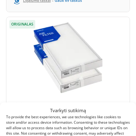
-
Lojalumo taškai
Gauk
69
taškus
ORIGINALAS
(0)
Tvarkyti sutikimą
Komfovent Domekt R 450 V C6 filtrų
To provide the best experiences, we use technologies like cookies to
komplektas M5+F7 (originalas)
store and/or access device information. Consenting to these technologies
will allow us to process data such as browsing behavior or unique IDs on
Ištraukimo filtro išmatavimai:
470x240x46 mm
this site. Not consenting or withdrawing consent, may adversely affect
Tiekimo filtro išmatavimai:
470x240x46 mm