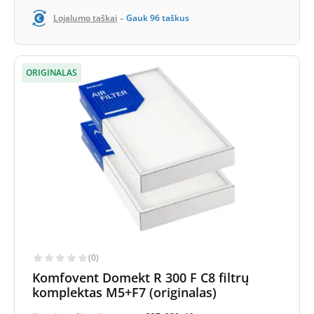
-
Lojalumo taškai
Gauk
96
taškus
ORIGINALAS
(0)
Komfovent Domekt R 300 F C8 filtrų
komplektas M5+F7 (originalas)