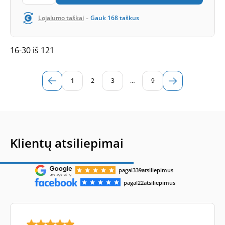
-
Lojalumo taškai
Gauk
168
taškus
16-30 iš 121
1
2
3
…
9
Klientų atsiliepimai
pagal
339
atsiliepimus
pagal
22
atsiliepimus