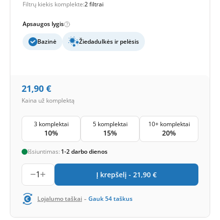
Filtrų kiekis komplekte:
2 filtrai
Apsaugos lygis
Bazinė
Žiedadulkės ir pelėsis
21,90
€
Kaina už komplektą
3 komplektai
5 komplektai
10+ komplektai
10%
15%
20%
Išsiuntimas:
1-2 darbo dienos
1
Į krepšelį -
21,90
€
-
Lojalumo taškai
Gauk
54
taškus