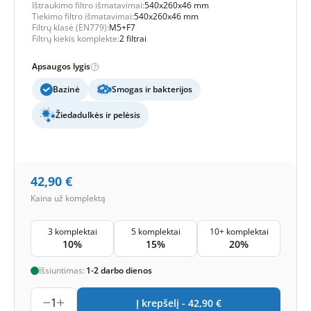
Ištraukimo filtro išmatavimai:
540x260x46 mm
Tiekimo filtro išmatavimai:
540x260x46 mm
Filtrų klasė (EN779):
M5+F7
Filtrų kiekis komplekte:
2 filtrai
Apsaugos lygis
Bazinė
Smogas ir bakterijos
Žiedadulkės ir pelėsis
42,90
€
Kaina už komplektą
3 komplektai
5 komplektai
10+ komplektai
10%
15%
20%
Išsiuntimas:
1-2 darbo dienos
1
Į krepšelį -
42,90
€