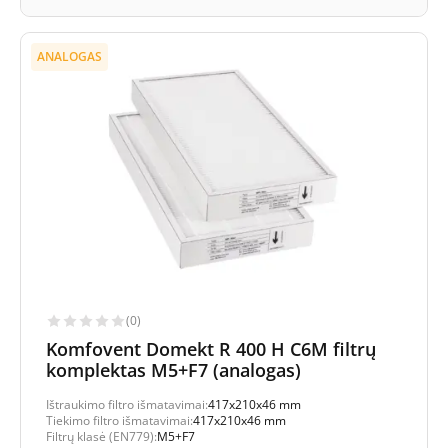
ANALOGAS
(0)
Komfovent Domekt R 400 H C6M filtrų
komplektas M5+F7 (analogas)
Ištraukimo filtro išmatavimai:
417x210x46 mm
Tiekimo filtro išmatavimai:
417x210x46 mm
Filtrų klasė (EN779):
M5+F7