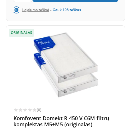
-
Lojalumo taškai
Gauk
108
taškus
ORIGINALAS
(0)
Komfovent Domekt R 450 V C6M filtrų
komplektas M5+M5 (originalas)