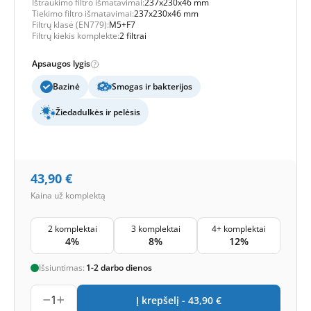
Ištraukimo filtro išmatavimai:
237x230x46 mm
Tiekimo filtro išmatavimai:
237x230x46 mm
Filtrų klasė (EN779):
M5+F7
Filtrų kiekis komplekte:
2 filtrai
Apsaugos lygis
Bazinė
Smogas ir bakterijos
Žiedadulkės ir pelėsis
43,90
€
Kaina už komplektą
2 komplektai
3 komplektai
4+ komplektai
4%
8%
12%
Išsiuntimas:
1-2 darbo dienos
1
Į krepšelį -
43,90
€