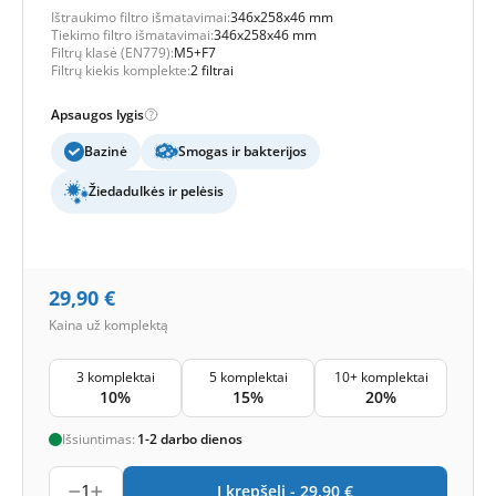
Ištraukimo filtro išmatavimai:
346x258x46 mm
Tiekimo filtro išmatavimai:
346x258x46 mm
Filtrų klasė (EN779):
M5+F7
Filtrų kiekis komplekte:
2 filtrai
Apsaugos lygis
Bazinė
Smogas ir bakterijos
Žiedadulkės ir pelėsis
29,90
€
Kaina už komplektą
3 komplektai
5 komplektai
10+ komplektai
10%
15%
20%
Išsiuntimas:
1-2 darbo dienos
1
Į krepšelį -
29,90
€