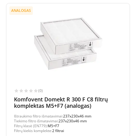
ANALOGAS
(0)
Komfovent Domekt R 300 F C8 filtrų
komplektas M5+F7 (analogas)
Ištraukimo filtro išmatavimai:
237x230x46 mm
Tiekimo filtro išmatavimai:
237x230x46 mm
Filtrų klasė (EN779):
M5+F7
Filtrų kiekis komplekte:
2 filtrai