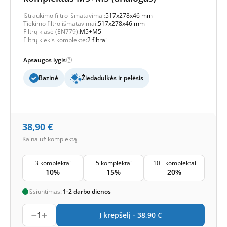
Ištraukimo filtro išmatavimai:
517x278x46 mm
Tiekimo filtro išmatavimai:
517x278x46 mm
Filtrų klasė (EN779):
M5+M5
Filtrų kiekis komplekte:
2 filtrai
Apsaugos lygis
Bazinė
Žiedadulkės ir pelėsis
38,90
€
Kaina už komplektą
3 komplektai
5 komplektai
10+ komplektai
10%
15%
20%
Išsiuntimas:
1-2 darbo dienos
1
Į krepšelį -
38,90
€