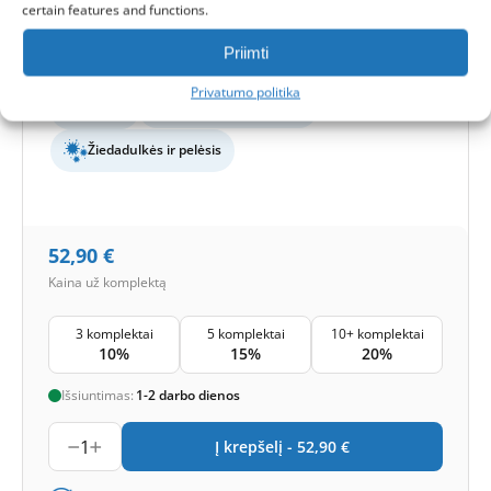
certain features and functions.
Filtrų klasė (EN779):
M5+F7
Filtrų kiekis komplekte:
2 filtrai
Priimti
Apsaugos lygis
Privatumo politika
Bazinė
Smogas ir bakterijos
Žiedadulkės ir pelėsis
52,90
€
Kaina už komplektą
3 komplektai
5 komplektai
10+ komplektai
10%
15%
20%
Išsiuntimas:
1-2 darbo dienos
1
Į krepšelį -
52,90
€