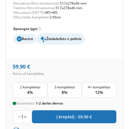
Ištraukimo filtro išmatavimai:
517x278x46 mm
Tiekimo filtro išmatavimai:
517x278x46 mm
Filtrų klasė (EN779):
M5+M5
Filtrų kiekis komplekte:
2 filtrai
Apsaugos lygis
Bazinė
Žiedadulkės ir pelėsis
59,90
€
Kaina už komplektą
2 komplektai
3 komplektai
4+ komplektai
4%
8%
12%
Išsiuntimas:
1-2 darbo dienos
1
Į krepšelį -
59,90
€