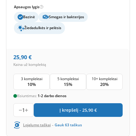
Apsaugos lygis
Bazinė
Smogas ir bakterijos
Žiedadulkės ir pelėsis
25,90
€
Kaina už komplektą
3 komplektai
5 komplektai
10+ komplektai
10%
15%
20%
Išsiuntimas:
1-2 darbo dienos
1
Į krepšelį -
25,90
€
-
Lojalumo taškai
Gauk
63
taškus