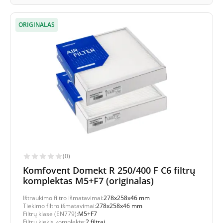
ORIGINALAS
(0)
Komfovent Domekt R 250/400 F C6 filtrų
komplektas M5+F7 (originalas)
Ištraukimo filtro išmatavimai:
278x258x46 mm
Tiekimo filtro išmatavimai:
278x258x46 mm
Filtrų klasė (EN779):
M5+F7
Filtrų kiekis komplekte:
2 filtrai