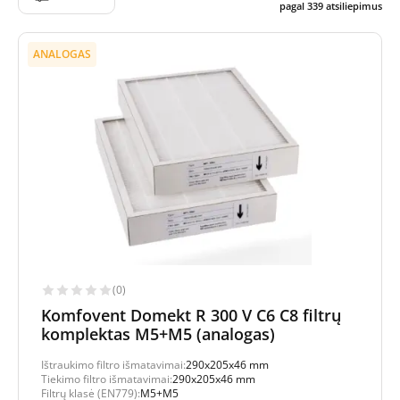
pagal
339
atsiliepimus
ANALOGAS
(0)
Komfovent Domekt R 300 V C6 C8 filtrų
komplektas M5+M5 (analogas)
Ištraukimo filtro išmatavimai:
290x205x46 mm
Tiekimo filtro išmatavimai:
290x205x46 mm
Filtrų klasė (EN779):
M5+M5