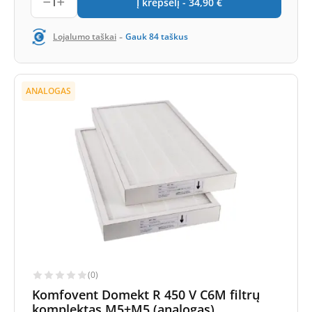
1
Į krepšelį -
34,90
€
-
Lojalumo taškai
Gauk
84
taškus
ANALOGAS
(0)
Komfovent Domekt R 450 V C6M filtrų
komplektas M5+M5 (analogas)