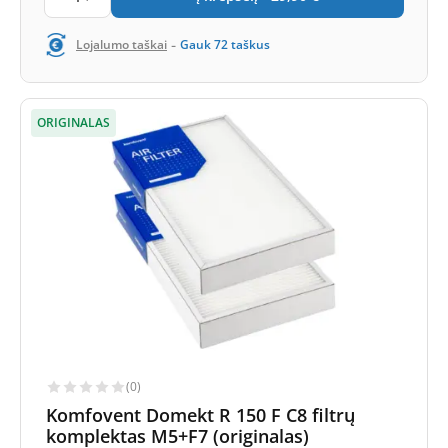
-
Lojalumo taškai
Gauk
72
taškus
ORIGINALAS
(0)
Komfovent Domekt R 150 F C8 filtrų
komplektas M5+F7 (originalas)