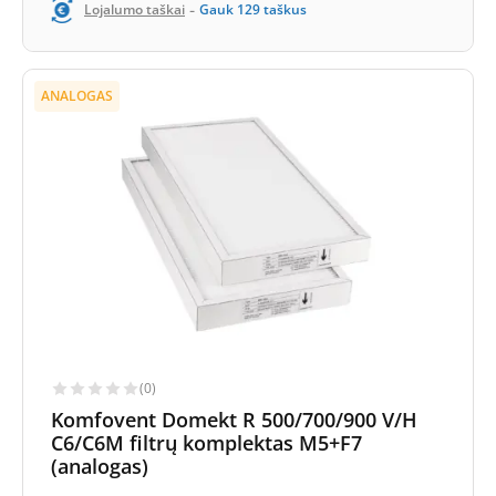
-
Lojalumo taškai
Gauk
129
taškus
ANALOGAS
(0)
Komfovent Domekt R 500/700/900 V/H
C6/C6M filtrų komplektas M5+F7
(analogas)