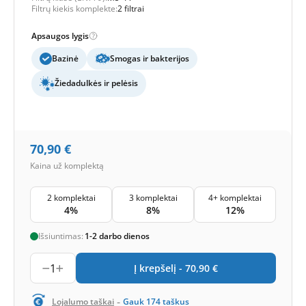
Filtrų kiekis komplekte:
2 filtrai
Apsaugos lygis
Bazinė
Smogas ir bakterijos
Žiedadulkės ir pelėsis
70,90
€
Kaina už komplektą
2 komplektai
3 komplektai
4+ komplektai
4%
8%
12%
Išsiuntimas:
1-2 darbo dienos
1
Į krepšelį -
70,90
€
-
Lojalumo taškai
Gauk
174
taškus