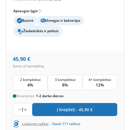
Apsaugos lygis
Bazinė
Smogas ir bakterijos
Žiedadulkės ir pelėsis
45,90
€
Kaina už komplektą
2 komplektai
3 komplektai
4+ komplektai
4%
8%
12%
Išsiuntimas:
1-2 darbo dienos
1
Į krepšelį -
45,90
€
-
Lojalumo taškai
Gauk
111
taškus