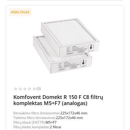
ANALOGAS
(0)
Komfovent Domekt R 150 F C8 filtrų
komplektas M5+F7 (analogas)
Ištraukimo filtro išmatavimai:
225x172x46 mm
Tiekimo filtro išmatavimai:
225x172x46 mm
Filtrų klasė (EN779):
M5+F7
Filtrų kiekis komplekte:
2 filtrai