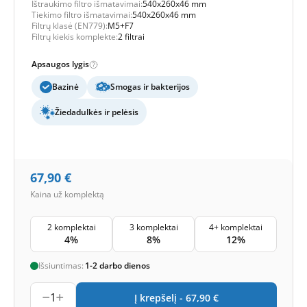
Ištraukimo filtro išmatavimai:
540x260x46 mm
Tiekimo filtro išmatavimai:
540x260x46 mm
Filtrų klasė (EN779):
M5+F7
Filtrų kiekis komplekte:
2 filtrai
Apsaugos lygis
Bazinė
Smogas ir bakterijos
Žiedadulkės ir pelėsis
67,90
€
Kaina už komplektą
2 komplektai
3 komplektai
4+ komplektai
4%
8%
12%
Išsiuntimas:
1-2 darbo dienos
1
Į krepšelį -
67,90
€