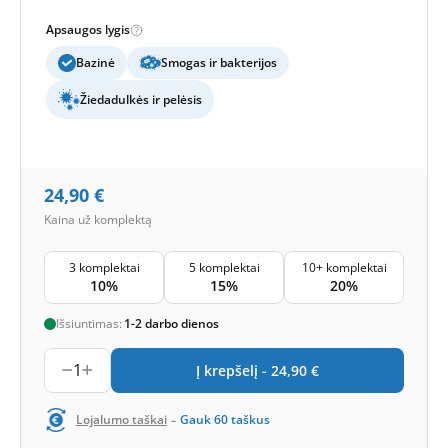
Apsaugos lygis
Bazinė
Smogas ir bakterijos
Žiedadulkės ir pelėsis
24,90
€
Kaina už komplektą
3 komplektai
5 komplektai
10+ komplektai
10%
15%
20%
Išsiuntimas:
1-2 darbo dienos
1
Į krepšelį -
24,90
€
-
Lojalumo taškai
Gauk
60
taškus