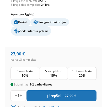
Filtrų klasė (EN779):
M5+F7
Filtrų kiekis komplekte:
2 filtrai
Apsaugos lygis
Bazinė
Smogas ir bakterijos
Žiedadulkės ir pelėsis
27,90
€
Kaina už komplektą
3 komplektai
5 komplektai
10+ komplektai
10%
15%
20%
Išsiuntimas:
1-2 darbo dienos
1
Į krepšelį -
27,90
€