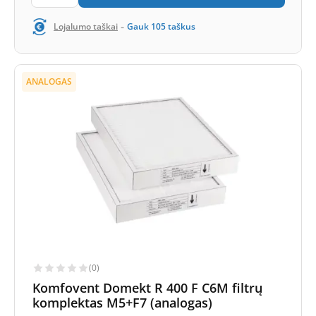
-
Lojalumo taškai
Gauk
105
taškus
ANALOGAS
(0)
Komfovent Domekt R 400 F C6M filtrų
komplektas M5+F7 (analogas)