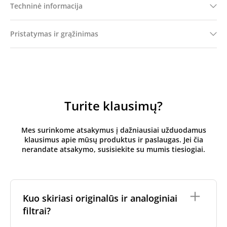
Techninė informacija
Pristatymas ir grąžinimas
Turite klausimų?
Mes surinkome atsakymus į dažniausiai užduodamus
klausimus apie mūsų produktus ir paslaugas. Jei čia
nerandate atsakymo, susisiekite su mumis tiesiogiai.
Kuo skiriasi originalūs ir analoginiai
filtrai?