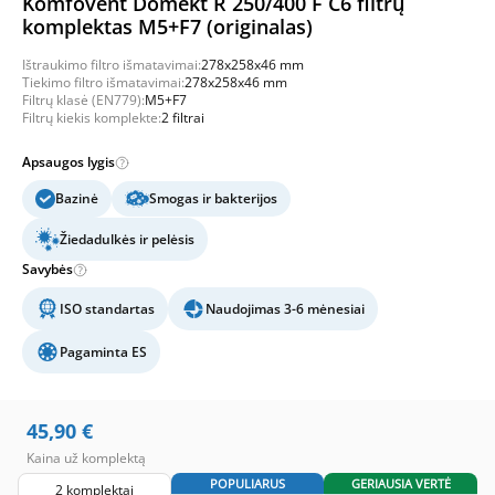
Komfovent Domekt R 250/400 F C6 filtrų
komplektas M5+F7 (originalas)
Ištraukimo filtro išmatavimai:
278x258x46 mm
Tiekimo filtro išmatavimai:
278x258x46 mm
Filtrų klasė (EN779):
M5+F7
Filtrų kiekis komplekte:
2 filtrai
Apsaugos lygis
Bazinė
Smogas ir bakterijos
Žiedadulkės ir pelėsis
Savybės
ISO standartas
Naudojimas 3-6 mėnesiai
Pagaminta ES
45,90
€
Kaina už komplektą
POPULIARUS
GERIAUSIA VERTĖ
2 komplektai