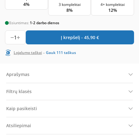
4%
3 komplektai
4+ komplektai
8%
12%
Išsiuntimas:
1-2 darbo dienos
1
Į krepšelį -
45,90
€
-
Lojalumo taškai
Gauk
111
taškus
Aprašymas
Filtrų klasės
Kaip pasikeisti
Atsiliepimai