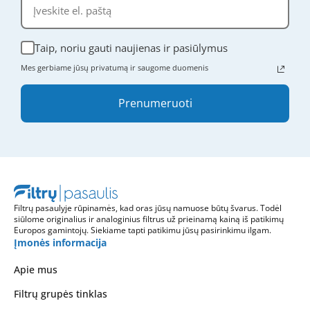
Taip, noriu gauti naujienas ir pasiūlymus
Mes gerbiame jūsų privatumą ir saugome duomenis
Prenumeruoti
Filtrų pasaulyje rūpinamės, kad oras jūsų namuose būtų švarus. Todėl
siūlome originalius ir analoginius filtrus už prieinamą kainą iš patikimų
Europos gamintojų. Siekiame tapti patikimu jūsų pasirinkimu ilgam.
Įmonės informacija
Apie mus
Filtrų grupės tinklas