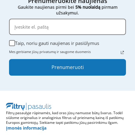
Prenumeruokite naujienas
Gaukite naujienas pirmi bei
5% nuolaidą
pirmam
užsakymui.
Taip, noriu gauti naujienas ir pasiūlymus
Mes gerbiame jūsų privatumą ir saugome duomenis
Prenumeruoti
Filtrų pasaulyje rūpinamės, kad oras jūsų namuose būtų švarus. Todėl
siūlome originalius ir analoginius filtrus už prieinamą kainą iš patikimų
Europos gamintojų. Siekiame tapti patikimu jūsų pasirinkimu ilgam.
Įmonės informacija