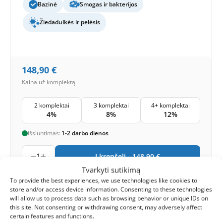
Bazinė
Smogas ir bakterijos
Žiedadulkės ir pelėsis
148,90
€
Kaina už komplektą
2 komplektai
3 komplektai
4+ komplektai
4%
8%
12%
Išsiuntimas:
1-2 darbo dienos
1
Į krepšelį -
148,90
€
Tvarkyti sutikimą
-
To provide the best experiences, we use technologies like cookies to
Lojalumo taškai
Gauk
369
taškus
store and/or access device information. Consenting to these technologies
will allow us to process data such as browsing behavior or unique IDs on
this site. Not consenting or withdrawing consent, may adversely affect
1-4 iš 4
certain features and functions.