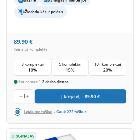
Bazinė
Smogas ir bakterijos
Žiedadulkės ir pelėsis
89,90
€
Kaina už komplektą
3 komplektai
5 komplektai
10+ komplektai
10%
15%
20%
Išsiuntimas:
1-2 darbo dienos
1
Į krepšelį -
89,90
€
-
Lojalumo taškai
Gauk
222
taškus
ORIGINALAS