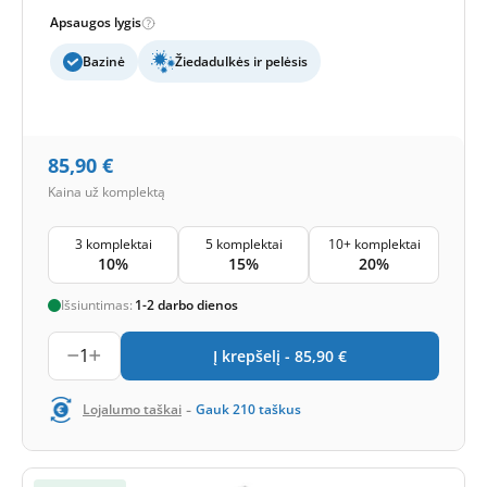
Apsaugos lygis
Bazinė
Žiedadulkės ir pelėsis
85,90
€
Kaina už komplektą
3 komplektai
5 komplektai
10+ komplektai
10%
15%
20%
Išsiuntimas:
1-2 darbo dienos
1
Į krepšelį -
85,90
€
-
Lojalumo taškai
Gauk
210
taškus