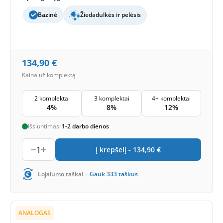
Bazinė
Žiedadulkės ir pelėsis
134,90
€
Kaina už komplektą
2 komplektai
3 komplektai
4+ komplektai
4%
8%
12%
Išsiuntimas:
1-2 darbo dienos
1
Į krepšelį -
134,90
€
-
Lojalumo taškai
Gauk
333
taškus
ANALOGAS