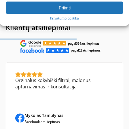
Priimti
Privatumo politika
Klientų atsiliepimai
pagal
339
atsiliepimus
pagal
22
atsiliepimus
Orginalus kokybiški filtrai, malonus
aptarnavimas ir konsultacija
Mykolas Tamulynas
Facebook atsiliepimas