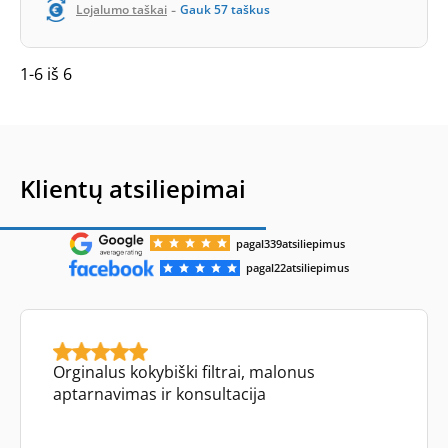
-
Lojalumo taškai
Gauk
57
taškus
1-6 iš 6
Klientų atsiliepimai
pagal
339
atsiliepimus
pagal
22
atsiliepimus
Orginalus kokybiški filtrai, malonus
aptarnavimas ir konsultacija