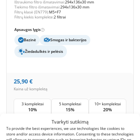
Ištraukimo filtro išmatavimai:
294x136x30 mm
Tiekimo filtro išmatavimai:
294x136x30 mm
Filtrų klasė (EN779):
M5+F7
Filtrų kiekis komplekte:
2 filtrai
Apsaugos lygis
Bazinė
Smogas ir bakterijos
Žiedadulkės ir pelėsis
25,90
€
Kaina už komplektą
3 komplektai
5 komplektai
10+ komplektai
10%
15%
20%
Tvarkyti sutikimą
Išsiuntimas:
1-2 darbo dienos
To provide the best experiences, we use technologies like cookies to
store and/or access device information. Consenting to these technologies
1
Į krepšelį -
25,90
€
will allow us to process data such as browsing behavior or unique IDs on