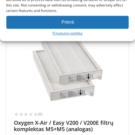
this site. Not consenting or withdrawing consent, may adversely affect
-
certain features and functions.
Lojalumo taškai
Gauk
63
taškus
Priimti
Privatumo politika
ANALOGAS
(0)
Oxygen X-Air / Easy V200 / V200E filtrų
komplektas M5+M5 (analogas)