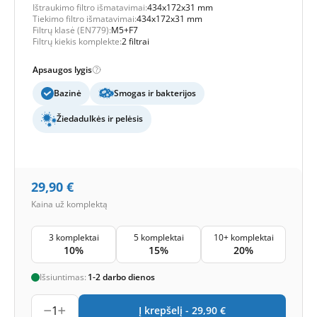
Ištraukimo filtro išmatavimai:
434x172x31 mm
Tiekimo filtro išmatavimai:
434x172x31 mm
Filtrų klasė (EN779):
M5+F7
Filtrų kiekis komplekte:
2 filtrai
Apsaugos lygis
Bazinė
Smogas ir bakterijos
Žiedadulkės ir pelėsis
29,90
€
Kaina už komplektą
3 komplektai
5 komplektai
10+ komplektai
10%
15%
20%
Išsiuntimas:
1-2 darbo dienos
1
Į krepšelį -
29,90
€