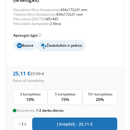
Ištraukimo filtro išmatavimai:
434x172x31 mm
Tiekimo filtro išmatavimai:
434x172x31 mm
Filtrų klasė (EN779):
M5+M5
Filtrų kiekis komplekte:
2 filtrai
Apsaugos lygis
Bazinė
Žiedadulkės ir pelėsis
25,11
€
27,90
€
Kaina už komplektą
3 komplektai
5 komplektai
10+ komplektai
10%
15%
20%
Išsiuntimas:
1-2 darbo dienos
1
Į krepšelį -
25,11
€