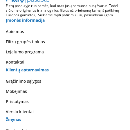
Filtrų pasaulyje rūpinamės, kad oras jūsų namuose būtų švarus. Todėl
siūlome originalius ir analoginius filtrus už prieinamą kainą iš patikimų
Europos gamintojų. Siekiame tapti patikimu jūsų pasirinkimu ilgam.
Įmonės informacija
Apie mus
Filtrų grupės tinklas
Lojalumo programa
Kontaktai
Klientų aptarnavimas
Grąžinimo sąlygos
Mokėjimas
Pristatymas
Verslo klientai
Žinynas