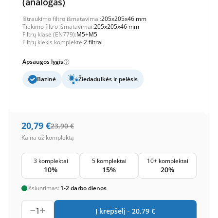
(analogas)
Ištraukimo filtro išmatavimai:
205x205x46 mm
Tiekimo filtro išmatavimai:
205x205x46 mm
Filtrų klasė (EN779):
M5+M5
Filtrų kiekis komplekte:
2 filtrai
Apsaugos lygis
Bazinė
Žiedadulkės ir pelėsis
20,79
€
23,90
€
Kaina už komplektą
3 komplektai
5 komplektai
10+ komplektai
10%
15%
20%
Išsiuntimas:
1-2 darbo dienos
1
Į krepšelį -
20,79
€