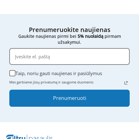
Jei vis dar nesate tikri,
nedvejodami susisiekite su
mumis
- atsiųskite mums filtro išmatavimus,
nuotraukas ar bet kokią kitą informaciją, ir mes
mielai padėsime rasti tinkamą variantą.
Prenumeruokite naujienas
Gaukite naujienas pirmi bei
5% nuolaidą
pirmam
užsakymui.
Taip, noriu gauti naujienas ir pasiūlymus
Mes gerbiame jūsų privatumą ir saugome duomenis
Prenumeruoti