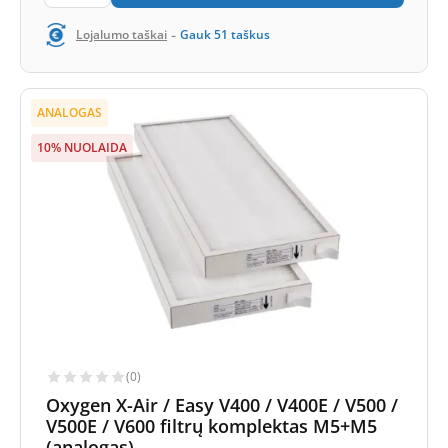
-
Lojalumo taškai
Gauk
51
taškus
ANALOGAS
10% NUOLAIDA
(0)
Oxygen X-Air / Easy V400 / V400E / V500 /
V500E / V600 filtrų komplektas M5+M5
(analogas)