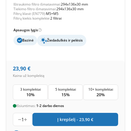
Ištraukimo filtro išmatavimai:
294x136x30 mm
Tiekimo filtro išmatavimai:
294x136x30 mm
Filtrų klasė (EN779):
M5+M5
Filtrų kiekis komplekte:
2 filtrai
Apsaugos lygis
Bazinė
Žiedadulkės ir pelėsis
23,90
€
Kaina už komplektą
3 komplektai
5 komplektai
10+ komplektai
10%
15%
20%
Išsiuntimas:
1-2 darbo dienos
1
Į krepšelį -
23,90
€