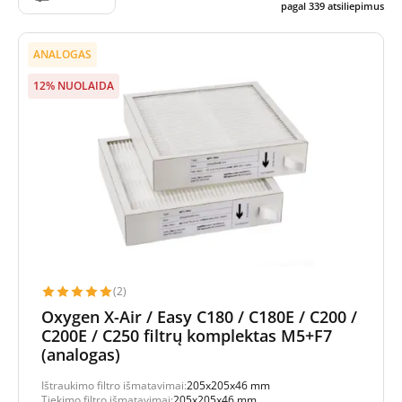
pagal
339
atsiliepimus
ANALOGAS
12% NUOLAIDA
(2)
Oxygen X-Air / Easy C180 / C180E / C200 /
C200E / C250 filtrų komplektas M5+F7
(analogas)
Ištraukimo filtro išmatavimai:
205x205x46 mm
Tiekimo filtro išmatavimai:
205x205x46 mm