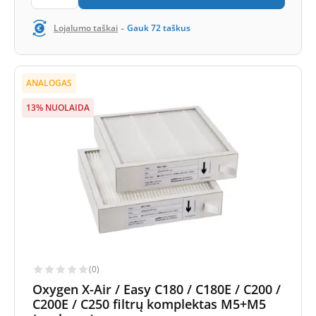
-
Lojalumo taškai
Gauk
72
taškus
ANALOGAS
13% NUOLAIDA
(0)
Oxygen X-Air / Easy C180 / C180E / C200 /
C200E / C250 filtrų komplektas M5+M5