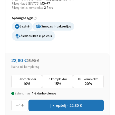
Filtrų klasė (EN779):
M5+F7
Filtrų kiekis komplekte:
2 filtrai
Apsaugos lygis
Bazinė
Smogas ir bakterijos
Žiedadulkės ir pelėsis
22,80
€
25,90
€
Kaina už komplektą
3 komplektai
5 komplektai
10+ komplektai
10%
15%
20%
Išsiuntimas:
1-2 darbo dienos
1
Į krepšelį -
22,80
€