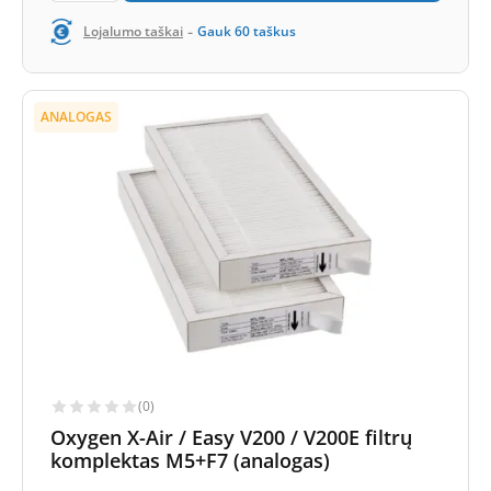
-
Lojalumo taškai
Gauk
60
taškus
ANALOGAS
(0)
Oxygen X-Air / Easy V200 / V200E filtrų
komplektas M5+F7 (analogas)