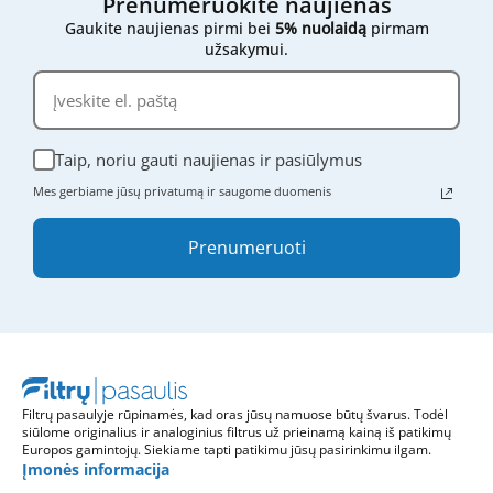
Prenumeruokite naujienas
Gaukite naujienas pirmi bei
5% nuolaidą
pirmam
užsakymui.
Taip, noriu gauti naujienas ir pasiūlymus
Mes gerbiame jūsų privatumą ir saugome duomenis
Prenumeruoti
Filtrų pasaulyje rūpinamės, kad oras jūsų namuose būtų švarus. Todėl
siūlome originalius ir analoginius filtrus už prieinamą kainą iš patikimų
Europos gamintojų. Siekiame tapti patikimu jūsų pasirinkimu ilgam.
Įmonės informacija