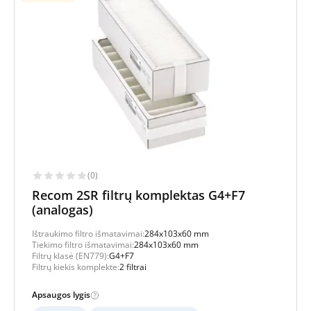
(0)
Recom 2SR filtrų komplektas G4+F7
(analogas)
Ištraukimo filtro išmatavimai:
284x103x60 mm
Tiekimo filtro išmatavimai:
284x103x60 mm
Filtrų klasė (EN779):
G4+F7
Filtrų kiekis komplekte:
2 filtrai
Apsaugos lygis