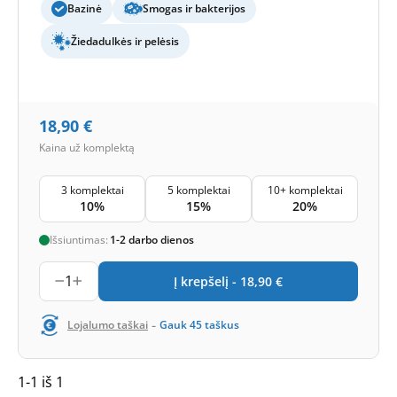
Bazinė
Smogas ir bakterijos
Žiedadulkės ir pelėsis
18,90
€
Kaina už komplektą
3 komplektai
5 komplektai
10+ komplektai
10%
15%
20%
Išsiuntimas:
1-2 darbo dienos
1
Į krepšelį -
18,90
€
-
Lojalumo taškai
Gauk
45
taškus
1-1 iš 1