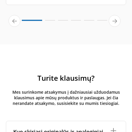
Turite klausimų?
Mes surinkome atsakymus į dažniausiai užduodamus
klausimus apie mūsų produktus ir paslaugas. Jei čia
nerandate atsakymo, susisiekite su mumis tiesiogiai.
Kuo skiriasi originalūs ir analoginiai