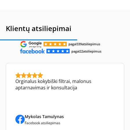
Klientų atsiliepimai
pagal
339
atsiliepimus
pagal
22
atsiliepimus
Orginalus kokybiški filtrai, malonus
aptarnavimas ir konsultacija
Mykolas Tamulynas
Facebook atsiliepimas