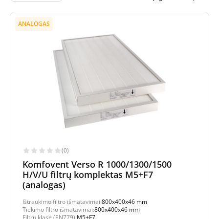
ANALOGAS
(0)
Komfovent Verso R 1000/1300/1500
H/V/U filtrų komplektas M5+F7
(analogas)
Ištraukimo filtro išmatavimai:
800x400x46 mm
Tiekimo filtro išmatavimai:
800x400x46 mm
Filtrų klasė (EN779):
M5+F7