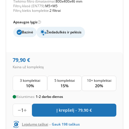
Tiekimo filtro išmatavimai:
800x400x46 mm
Filtrų klasė (EN779):
M5+M5
Filtrų kiekis komplekte:
2 filtrai
Apsaugos lygis
Bazinė
Žiedadulkės ir pelėsis
79,90
€
Kaina už komplektą
3 komplektai
5 komplektai
10+ komplektai
10%
15%
20%
Išsiuntimas:
1-2 darbo dienos
1
Į krepšelį -
79,90
€
-
Lojalumo taškai
Gauk
198
taškus