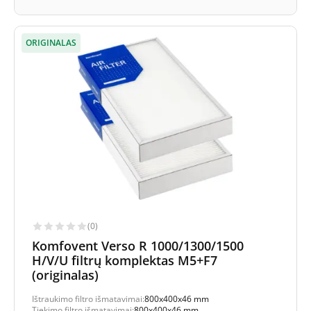
ORIGINALAS
(0)
Komfovent Verso R 1000/1300/1500
H/V/U filtrų komplektas M5+F7
(originalas)
Ištraukimo filtro išmatavimai:
800x400x46 mm
Tiekimo filtro išmatavimai:
800x400x46 mm