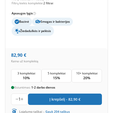
Filtrų kiekis komplekte:
2 filtrai
Apsaugos lygis
Bazinė
Smogas ir bakterijos
Žiedadulkės ir pelėsis
82,90
€
Kaina už komplektą
3 komplektai
5 komplektai
10+ komplektai
10%
15%
20%
Išsiuntimas:
1-2 darbo dienos
1
Į krepšelį -
82,90
€
-
Lojalumo taškai
Gauk
204
taškus