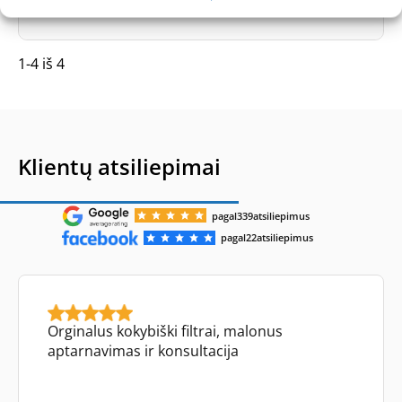
-
Lojalumo taškai
Gauk
330
taškus
1-4 iš 4
Klientų atsiliepimai
pagal
339
atsiliepimus
pagal
22
atsiliepimus
Orginalus kokybiški filtrai, malonus
aptarnavimas ir konsultacija