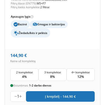
Filtrų klasė (EN779):
M5+F7
Filtrų kiekis komplekte:
2 filtrai
Apsaugos lygis
Bazinė
Smogas ir bakterijos
Žiedadulkės ir pelėsis
144,90
€
Kaina už komplektą
2 komplektai
3 komplektai
4+ komplektai
4%
8%
12%
Išsiuntimas:
1-2 darbo dienos
1
Į krepšelį -
144,90
€