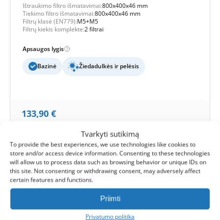
Ištraukimo filtro išmatavimai:
800x400x46 mm
Tiekimo filtro išmatavimai:
800x400x46 mm
Filtrų klasė (EN779):
M5+M5
Filtrų kiekis komplekte:
2 filtrai
Apsaugos lygis
Bazinė
Žiedadulkės ir pelėsis
133,90
€
Kaina už komplektą
Tvarkyti sutikimą
To provide the best experiences, we use technologies like cookies to
2 komplektai
3 komplektai
4+ komplektai
store and/or access device information. Consenting to these technologies
4%
8%
12%
will allow us to process data such as browsing behavior or unique IDs on
this site. Not consenting or withdrawing consent, may adversely affect
Išsiuntimas:
1-2 darbo dienos
certain features and functions.
1
Priimti
Į krepšelį -
133,90
€
Privatumo politika