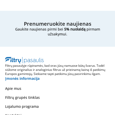
Jei vis dar nesate tikri,
nedvejodami susisiekite su
mumis
- atsiųskite mums filtro išmatavimus,
nuotraukas ar bet kokią kitą informaciją, ir mes
mielai padėsime rasti tinkamą variantą.
Prenumeruokite naujienas
Gaukite naujienas pirmi bei
5% nuolaidą
pirmam
užsakymui.
Filtrų pasaulyje rūpinamės, kad oras jūsų namuose būtų švarus. Todėl
siūlome originalius ir analoginius filtrus už prieinamą kainą iš patikimų
Europos gamintojų. Siekiame tapti patikimu jūsų pasirinkimu ilgam.
Įmonės informacija
Apie mus
Filtrų grupės tinklas
Lojalumo programa